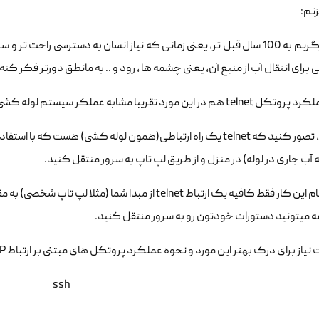
نم:
بیاین برگریم به 100 سال قبل تر، یعنی زمانی که نیاز انسان به دسترسی راحت
برای انتقال آب از منبع آن، یعنی چشمه ها ، رود و .. به مانطق دورتر فکر کنه
ریبا مشابه عملکر سیستم لوله کشی آب(که در بالا براتون مثال زدم) بود(هنوزم البته هست).
بنابراین، تصور کنید که telnet یک راه ارتباطی(همون لوله کشی) هست
ه آب جاری در لوله) در منزل و از طریق لپ تاپ به سرور منتقل کنید.
برای انجام این کار فقط کافیه یک ارتباط telnet از مبدا
مه میتونید دستورات خودتون رو به سرور منتقل کنید.
از برای درک بهتر این مورد و نحوه عملکرد پروتکل های مبتنی بر ارتباط TCP/IP میتوانید به این