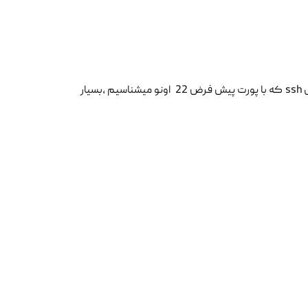
در نحوه برقراری ارتباط ، حفظ و انتقال دیتا از مبدا به مقصد از نظرتکنیکالی پروتکل ssh که با پورت پیش فرض 22 اونو میشناسیم ،بسیار