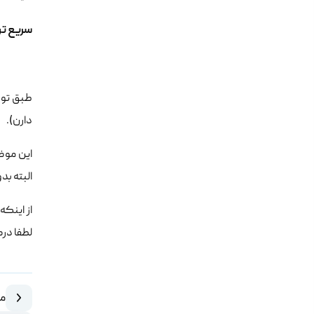
سریع تر بودن t
دارن).
البته بد
از اینکه
لطفا درصورت
مق