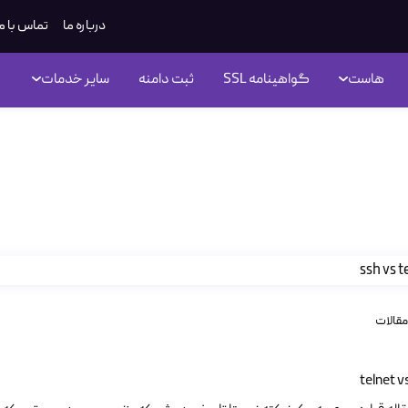
درباره ما
تماس با م
هاست
گواهینامه SSL
ثبت دامنه
سایر خدمات
tel و ssh
مقالات