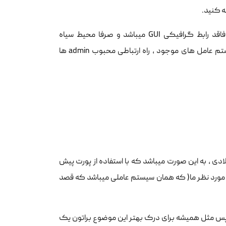
 کنید.
و یا درمورد ارتباط با سیستم عامل های core (منظور سیستم عاملی است که فاقد رابط گرافیکی GUI میباشد و صرفا محیط سیاه
ترمینال(محیط مورد علاقه بنده) به شما میده) مثل ترمینال سوئیچ و یا سایر سیستم عامل های موجود ، راه ارتباطی محبوب admin ها
راین پروتکل که پیدایش آن برمیگردد به سال های بین 1971 تا 1983 میلادی ، به این صورت میباشد که با استفاده از پورت پیش
به ایجاد و حفظ یک ارتباط TCP/IP از مبدا به مقصد مورد نظر ما( که همان سیستم عاملی میباشد که قصد
پس مثل همیشه برای درک بهتر این موضوع براتون یک