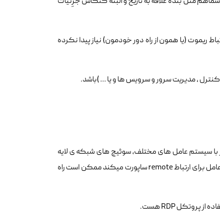
شماهم مثل بنده علاقه به تاریخ و البته کنکاش جزِئیات
 نیست که شما درطول فرایند های کاری خودتون در حوزه IT ، به ارتباط ریموت (یا همون از راه دور خودمون) نیاز پیدا نکرده
کنترل ، مدیریت سرور و سرویس ها و یا … )باشد.
امل انواع سرور با سیستم عامل های مختلف، سوئیچ های شبکه ی لایه
دو و سه، فایروال ها و .. باشد) بسته به نوع سیستم عامل و پروتکلی که آن سیستم عامل برای ارتباط remote ساپورت میکند ممکن است راه
 پروتکل RDP هست.