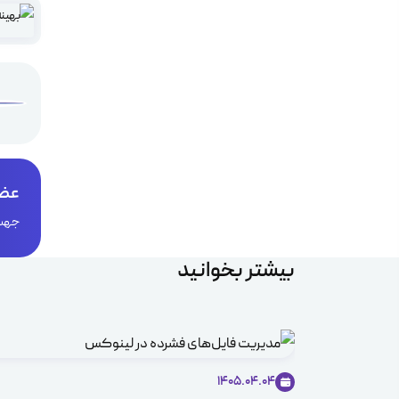
عضو
جهت 
بیشتر بخوانید
1405.04.04