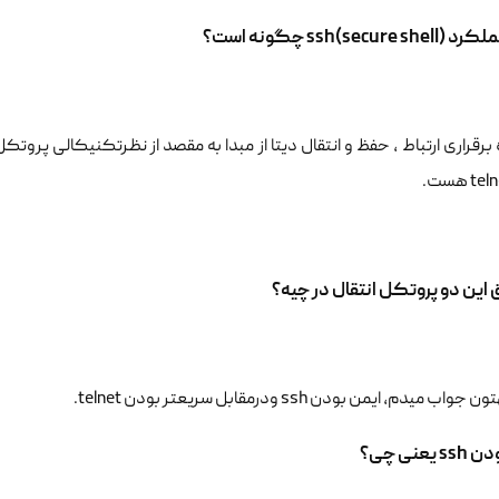
secure she چگونه است؟
این دو پروتکل انتقال در چیه؟
ب میدم، ایمن بودن ssh ودرمقابل سریعتر بودن telnet.
یعنی چی؟