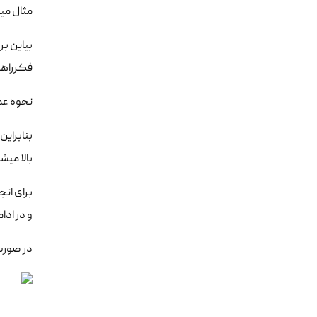
مثال میز
فکرراهی 
نحوه عملکرد پروتکل telnet هم در این مورد تق
بالا میش
و در ادا
در صورت نی