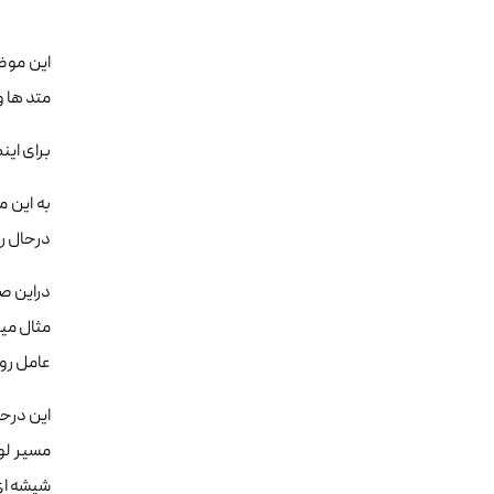
متد ها 
برای این
درحال ر
دراین ص
عامل رو
مسیر لو
شیشه ای 