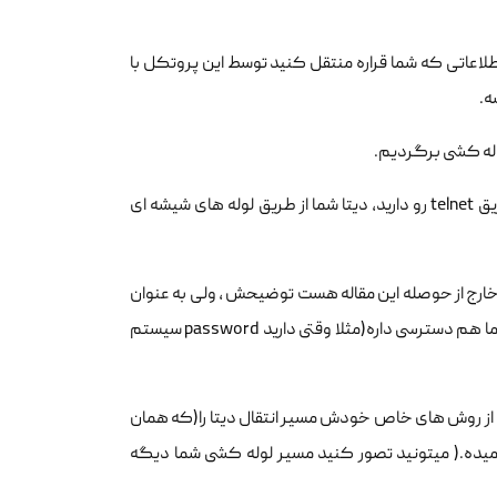
ز مبدا به مقصد، دیتا یا همون اطلاعاتی که شما قراره منتقل کنید توسط این پروتکل با
ه.
لوله کشی برگردیم.
به این موضوع به این صورت نگاه کنید که زمانی که شما قصد برقراری ارتباط از طریق telnet رو دارید، دیتا شما از طریق لوله های شیشه ای
خارج از حوصله این مقاله هست توضیحش ، ولی به عنوان
مثال میتونید انواع حملات mitm رو مطالعه کنید) عملا به همه ترافیک و اطلاعات شما هم دسترسی داره(مثلا وقتی دارید password سیستم
رتباط با مقصد، با استفاده از روش های خاص خودش مسیر انتقال دیتا را(که همان
یده.( میتونید تصور کنید مسیر لوله کشی شما دیگه