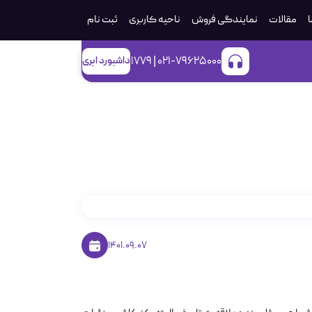
ا
مقالات
نمایندگی فروش
ناحیه کاربری
ثبت‌ نام
021-79625000 | 1779
داشبورد ابری
1401.09.07