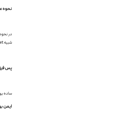
نحوه عملکرد (ll)ssh
شبیه telnet هست.
پس فرق 
ساده بهتون جوا
ایمن بودن ssh 