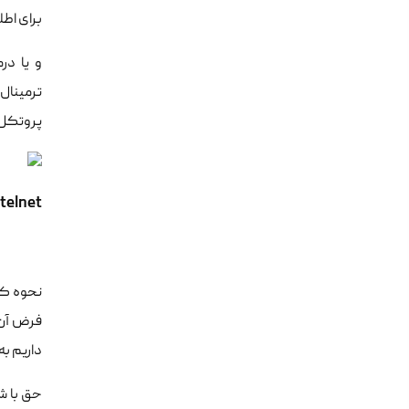
برای اطل
پروتکلssh و در قدیم الایام telnet بوده ا
telnet چطور کار میکنه؟
داریم ب
حق با ش