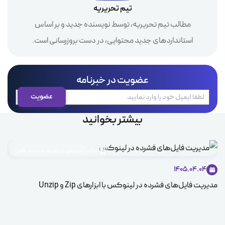
تیم تحریریه
مطالب تیم تحریریه، توسط نویسنده جدید و بر اساس
استانداردهای جدید محتوایی، در دست بروزرسانی است.
عضویت در خبرنامه
بیشتر بخوانید
مطالب آموزشی در زمینه سیستم عامل
1405.04.04
مدیریت فایل‌های فشرده در لینوکس با ابزارهای Zip و Unzip
ice