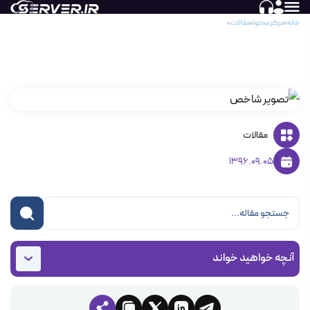
خانه
مرکز محتوا
مقالات
تغییر پورت ssh در vmware exsi 6
تغییر پورت ssh در vmware exsi 6
مقالات
1396.09.05
آنچه خواهید خواند