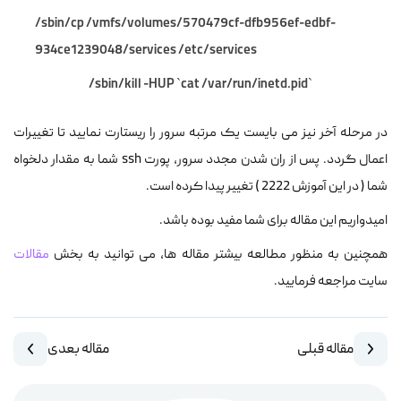
/sbin/cp /vmfs/volumes/570479cf-dfb956ef-edbf-
934ce1239048/services /etc/services
/sbin/kill -HUP `cat /var/run/inetd.pid`
در مرحله آخر نیز می بایست یک مرتبه سرور را ریستارت نمایید تا تغییرات
اعمال گردد. پس از ران شدن مجدد سرور، پورت ssh شما به مقدار دلخواه
شما ( در این آموزش 2222 ) تغییر پیدا کرده است.
امیدواریم این مقاله برای شما مفید بوده باشد.
همچنین به منظور مطالعه بیشتر مقاله ها، می توانید به بخش
مقالات
سایت مراجعه فرمایید.
مقاله قبلی
مقاله بعدی