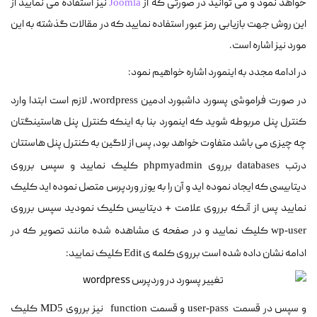
خواهد نمود و می توانید در صورتی که از
نیز استفاده می نمایید از
Joomla
این روش جهت بازیابی رمز عبور استفاده نمایید که در مقالات گذشته به این
مورد نیز اشاره است.
در ادامه مجدد به اینمورد اشاره خواهیم نمود:
در صورت فراموشی پسورد داشبورد ادمین
، لازم است ابتدا وارد
wordpress
کنترل پنل مربوطه شوید که اینمورد بنا به اینکه کنترل پنل هاستینگتان
چه چیزی می باشد متفاوت خواهد بود، پس از لاگین به کنترل پنل هاستتان
درتب
برروی
کلیک نمایید و سپس برروی
phpmyadmin
databases
دیتابیسی که ایجاد نموده اید و آن را به یوزر وردپرس متصل نموده اید کلیک
نمایید پس از آنکه برروی علامت + دیتابیس کلیک نمودید سپس برروی
کلیک نمایید و در صفحه ی مشاهده شده مانند تصویر که در
wp-user
ادامه نشان داده شده است برروی کلمه ی
کلیک نمایید:
Edit
و سپس در قسمت
و قسمت
نیز برروی
کلیک
MD5
function
user-pass