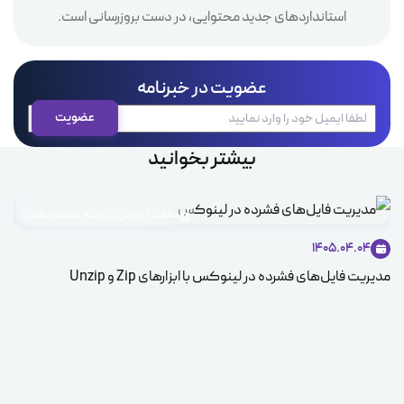
استانداردهای جدید محتوایی، در دست بروزرسانی است.
عضویت در خبرنامه
بیشتر بخوانید
مطالب آموزشی در زمینه سیستم عامل
1405.04.04
مدیریت فایل‌های فشرده در لینوکس با ابزارهای Zip و Unzip
ice