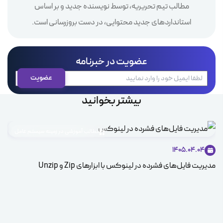
مطالب تیم تحریریه، توسط نویسنده جدید و بر اساس
استانداردهای جدید محتوایی، در دست بروزرسانی است.
عضویت در خبرنامه
بیشتر بخوانید
مطالب آموزشی در زمینه سیستم عامل
1405.04.04
مدیریت فایل‌های فشرده در لینوکس با ابزارهای Zip و Unzip
ice