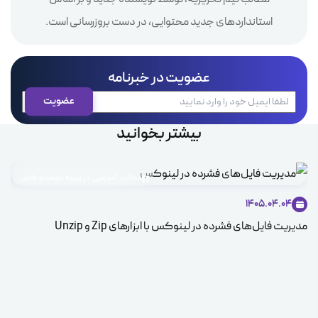
استانداردهای جدید محتوایی، در دست بروزرسانی است.
عضویت در خبرنامه
بیشتر بخوانید
مطالب آموزشی در زمینه سیستم عامل
1405.04.04
مدیریت فایل‌های فشرده در لینوکس با ابزارهای Zip و Unzip
ice