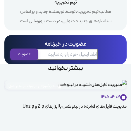
تیم تحریریه
مطالب تیم تحریریه، توسط نویسنده جدید و بر اساس
استانداردهای جدید محتوایی، در دست بروزرسانی است.
عضویت در خبرنامه
بیشتر بخوانید
مطالب آموزشی در زمینه سیستم عامل
1405.04.04
مدیریت فایل‌های فشرده در لینوکس با ابزارهای Zip و Unzip
ice