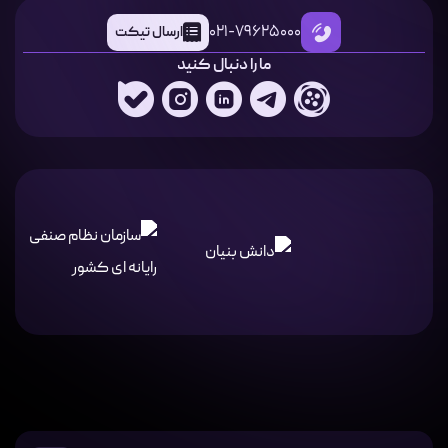
021-79625000
ارسال تیکت
ما را دنبال کنید