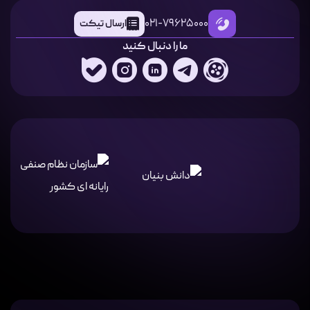
021-79625000
ارسال تیکت
ما را دنبال کنید