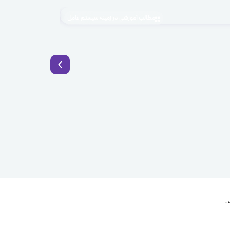
مطالب آموزشی در زمینه سیستم عامل
1405.04.03
BaaS چیست؟ راهکار نوین توسعه سریع اپلیکیشن با Backend as a Service
.