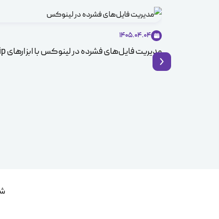
1405.04.04
مدیریت فایل‌های فشرده در لینوکس با ابزارهای Zip و Unzip
شم