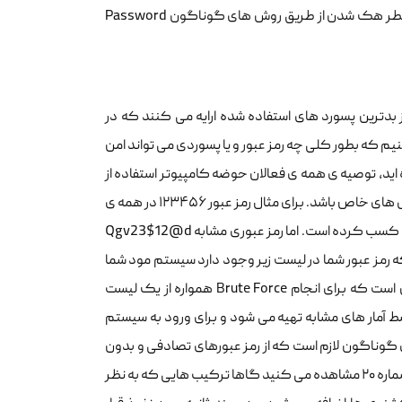
در این مقاله قصد داریم با معرفی بدترین پسورد یا رمز عبور های سال ۲۰۱۸ شما را از خطر هک شدن از طریق روش های گوناگون Password
بدترین پسورد های استفاده شده ارایه می کنند که در
بنیم که بطور کلی چه رمز عبور و یا پسوردی می تواند امن
 اید، توصیه ی همه ی فعالان حوضه کامپیوتر استفاده از
رمز عبوری می باشد که شامل عدد، حروف کوچک و بزرگ و همچنین نماد و یا سمبل های خاص باشد. برای مثال رمز عبور ۱۲۳۴۵۶ در همه ی
سال ها به عنوان بدترین پسورد شناخته می شود که درلیست سال ۲۰۱۸ نیز رتبه اول را کسب کرده است. اما رمز عبوری مشابه Qgv23$12@d
Brute Force خواهد داشت. در صورتی که رمز عبور شما در لیست زیر وجود دارد سیستم مود شما
متاسفانه کمتر از چند ثانیه در مقابل حملات پسورد دوام می آورد، که دلیل آن این است که برای انجام Brute Force همواره از یک لیست
مار های مشابه تهیه می شود و برای ورود به سیستم
ای گوناگون لازم است که از رمز عبورهای تصادفی و بدون
ترتیب های مشخص یا معروف استفاده نمایید زیرا همانطور که در لیست زیر در مورد شماره ۲۰ مشاهده می کنید گاها ترکیب هایی که به نظر