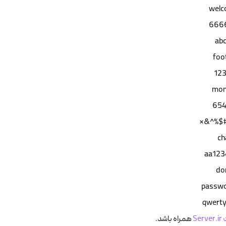
wel
666
ab
foot
12
mon
654
!@#$%
ch
aa12
do
passw
qwert
Se
همراه باشد.