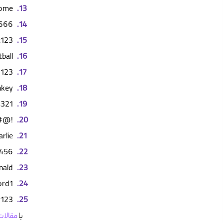
come
666
c123
ball
3123
key
321
^&*
arlie
3456
nald
ord1
y123
با
مقالات rver.ir