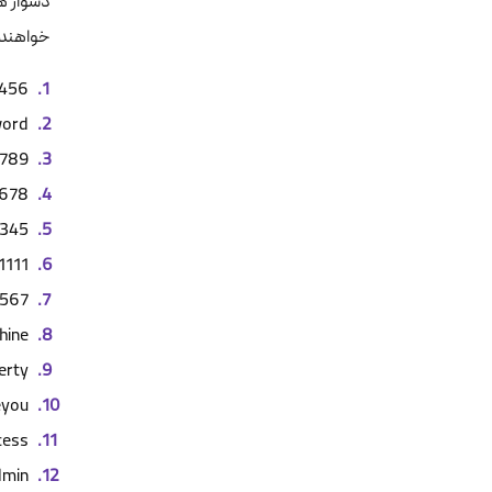
دشوار ه
خواهند
456
word
789
678
2345
1111
567
hine
erty
eyou
cess
dmin