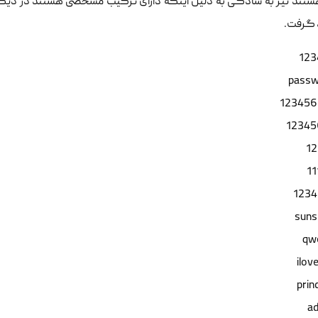
ستند نیز به سادگی به دلیل اینکه دارای ترکیب مشخصی هستند در دیکشنر
 گرفت.
123
pass
123456
12345
1
11
1234
suns
qw
ilov
prin
a