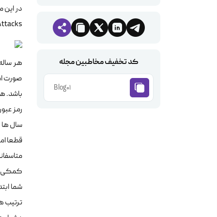
Attacks مشابه Brute Force آگاه نم
کد تخفیف مخاطبین مجله
هر ساله
صورت است
Blog01
باشد. هم
کمکی که
شما ابتد