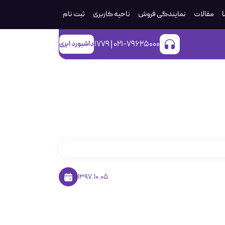
ا
مقالات
نمایندگی فروش
ناحیه کاربری
ثبت‌ نام
021-79625000 | 1779
داشبورد ابری
1397.10.05