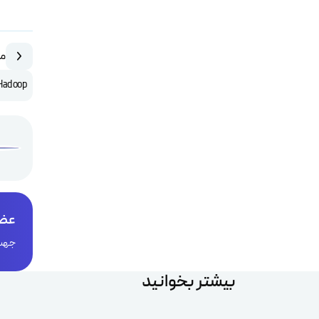
مق
Hadoop چیس
عضو
جهت 
بیشتر بخوانید