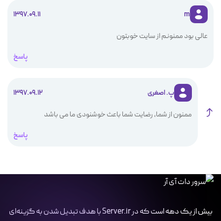
1397.09.11
m
عالی بود ممنونم از سایت خوبتون
پاسخ
پ. اصغری
1397.09.12
ممنون از شما، رضایت شما باعث خوشنودی ما می باشد
پاسخ
بیش از یک دهه است که در Server.ir با هدف تبدیل شدن به گزینه‌ای