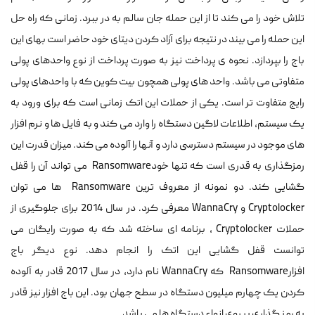
تلاش خود را می کند تا از این حمله جان سالم به در ببرد. زمانی که راه حل
این حمله را می بیند در نتیجه برای آزاد کردن دیتای خود حاضر است بهای این
باج را بپردازد. نحوه ی پرداخت نیز به صورت پرداخت از نوع واحدهای پولی
متفاوتی می باشد. واحد های پولی همچون بیت کوین که با واحدهای پولی
رایج متفاوت تر است. یکی از حملات این اتک زمانی است که برای ورود به
یک سیستم، اطلاعات لاگین دستگاه را وارد می کند و به فایل ها و نرم افزار
های موجود در سیستم دسترسی دارد و آنها را آلوده می کند. میزان قدرت این
رمزگذاری به قدری است که تنها خودRansomware می تواند آن را قفل
گشایی کند. دو نمونه از معروف ترین Ransomware ها می توان
Cryptolocker و WannaCry معرفی کرد. در سال 2014 برای جلوگیری از
حملات Cryptolocker ، برنامه ای ساخته شد که به صورت رایگان می
توانست قفل گشایی این اتک را انجام دهد. نوع دیگر باج
افزارRansomware که WannaCry نام دارد، در سال 2017 قادر به آلوده
کردن یک چهارم میلیون دستگاه در سطح جهان بود. این باج افزار نیز قادر
به رمز گذاری بر روی انواع دستگاه ها می باشد.