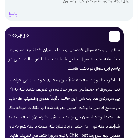
برای ایجاد رکورد A میگم.خیلی ممنون
پاسخ
1396.04.26
سلام، از اینکه سوال خودتون رو با ما در میان گذاشتید ممنونیم.
متأسفانه متوجه سوال دقیق شما نشدم اما دو حالت کلی در
پاسخ این سوال تو ذهنم هست:
1- اگر منظورتون اینه که مثلاً سرور مجازی خریدید و می خواهید
نیم سرورهای اختصاصی سرور خودتون رو تعریف کنید که به آی
پی سرورتون هدایت شن، این حالت دقیقاً همون وضعیتیه که باید
در سطح ادمین دایرکت ادمین تعریف شه (تو مقالات دیگه تگ
هاست دایرکت ادمین می تونید دنبالش بگردین)و البته بسته به
شرایط دامنه تون، به احتمال زیاد نیازه که سمت دامنه هم به نام
همین نیم سرورها ChildHost یا نیم سرور اختصاصی تعریف کنید.