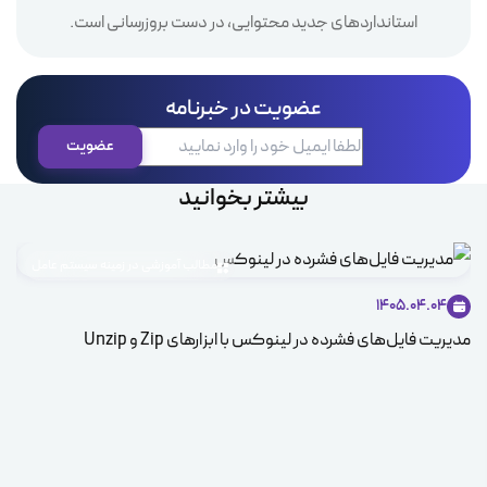
استانداردهای جدید محتوایی، در دست بروزرسانی است.
عضویت در خبرنامه
بیشتر بخوانید
مطالب آموزشی در زمینه سیستم عامل
1405.04.04
مدیریت فایل‌های فشرده در لینوکس با ابزارهای Zip و Unzip
ice