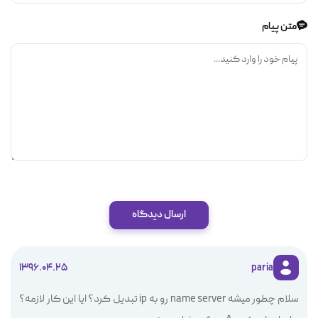
متن پیام
ارسال دیدگاه
1396.04.25
paria
سلام چطور میشه name server رو به ip تبدیل کرد؟ ایا این کار لازمه؟