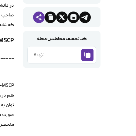
در دانش
صاحب نا
که شاید 
کد تخفیف مخاطبین مجله
-MSCP
Blog01
______
هم در ب
توان به مد
صورت دس
منحصر به