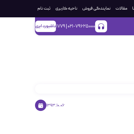
ا
مقالات
نمایندگی فروش
ناحیه کاربری
ثبت‌ نام
021-79625000 | 1779
داشبورد ابری
وم)
1393.10.06