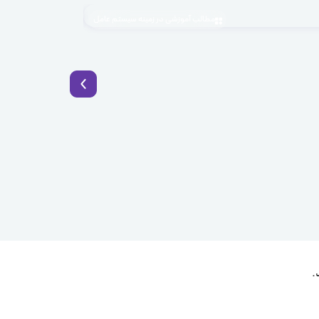
مطالب آموزشی در زمینه سیستم عامل
1405.04.03
BaaS چیست؟ راهکار نوین توسعه سریع اپلیکیشن با Backend as a Service
.