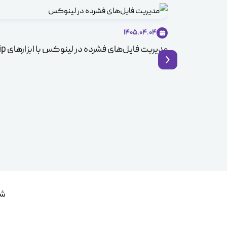
1405.04.04
مدیریت فایل‌های فشرده در لینوکس با ابزارهای Zip و Unzip
شم