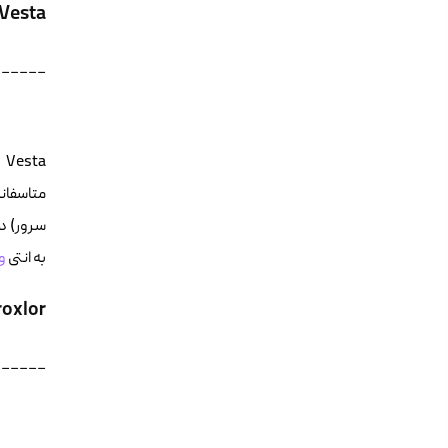
Vesta
______
متاسفانه از تنظیمات multi-server پشت
به انتی
وی
roxlor
______