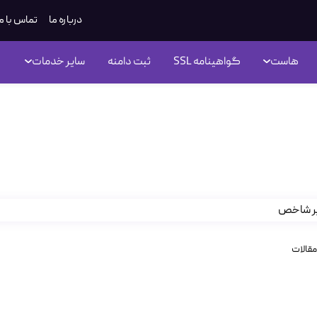
درباره ما
تماس با م
هاست
گواهینامه SSL
ثبت دامنه
سایر خدمات
اع کنترل پنل هاستینگ(قسمت د
مقالات