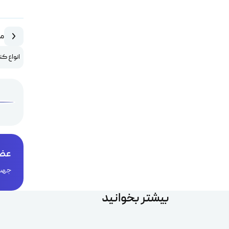
مق
انواع ک
عضو
جهت 
بیشتر بخوانید