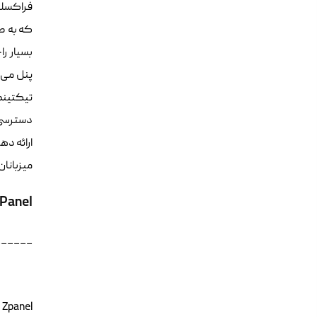
که به ص
بسیار را
ح
پنل می ت
تیکتین
دسترسی web ftp و… اشاره نم
ارائه ده
میزبانان
Panel
______
l