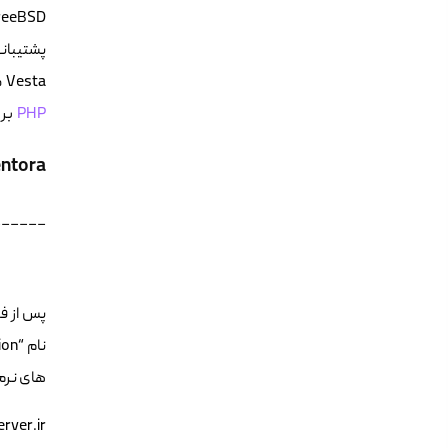
Vesta منبع باز است و تمامی بسته های نرم افزاری معروف مانند
PHP
بر روی nel
ntora
______
های نرم افزاری  Dovecot, Postfix, ProFTPd , MariaDB
erver.ir