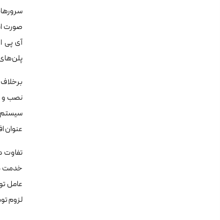
سرورهای
آی پی ا
پلن‌های 
برخلاف 
نصب و ا
سیستم ع
عنوان ا
تفاوت د
خدمت می
عامل توس
لزوم تو