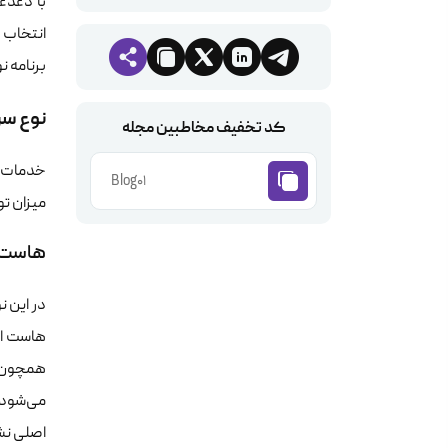
با دغدغ
انتخاب 
برنامه 
نوع س
کد تخفیف مخاطبین مجله
خدمات م
Blog01
میزان تو
هاست 
در این 
هاست اشت
همچون پ
می‌شود.
اصلی نش