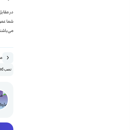
در مقابل
شما عموم
می‌باشند
مق
نصب OpenLiteSpeed در دایرکت ادمین