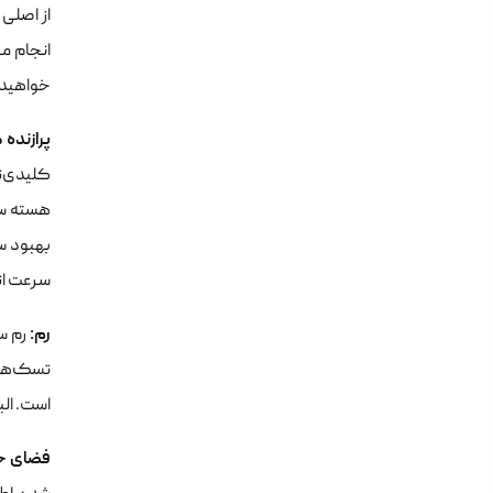
از اصلی
انجام می
خواهید 
پرازنده 
کلیدی‌ت
هسته سر
بهبود س
سرعت ان
رم:
رم س
است. ال
فضای ح