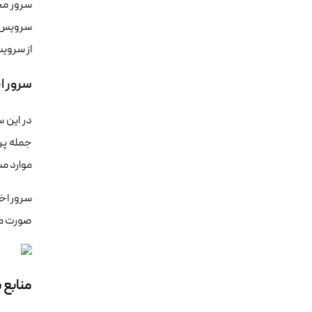
سرور مج
سرویس ب
از سرویس
سرور 
در این 
جمله پرد
موارد م
سرور اخت
صورت معم
منابع