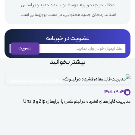
مطالب تیم تحریریه، توسط نویسنده جدید و بر اساس
استانداردهای جدید محتوایی، در دست بروزرسانی است.
عضویت در خبرنامه
بیشتر بخوانید
مطالب آموزشی در زمینه سیستم عامل
1405.04.04
مدیریت فایل‌های فشرده در لینوکس با ابزارهای Zip و Unzip
ice