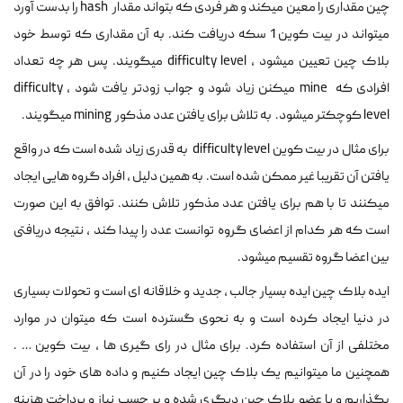
چین مقداری را معین میکند و هر فردی که بتواند مقدار hash را بدست آورد
میتواند در بیت کوین 1 سکه دریافت کند. به آن مقداری که توسط خود
بلاک چین تعیین میشود ، difficulty level میگویند. پس هر چه تعداد
افرادی که mine میکنن زیاد شود و جواب زودتر یافت شود ، difficulty
level کوچکتر میشود. به تلاش برای یافتن عدد مذکور mining میگویند.
برای مثال در بیت کوین difficulty level به قدری زیاد شده است که در واقع
یافتن آن تقریبا غیر ممکن شده است. به همین دلیل ، افراد گروه هایی ایجاد
میکنند تا با هم برای یافتن عدد مذکور تلاش کنند. توافق به این صورت
است که هر کدام از اعضای گروه توانست عدد را پیدا کند ، نتیجه دریافتی
بین اعضا گروه تقسیم میشود.
ایده بلاک چین ایده بسیار جالب ، جدید و خلاقانه ای است و تحولات بسیاری
در دنیا ایجاد کرده است و به نحوی گسترده است که میتوان در موارد
مختلفی از آن استفاده کرد. برای مثال در رای گیری ها ، بیت کوین … .
همچنین ما میتوانیم یک بلاک چین ایجاد کنیم و داده های خود را در آن
بگذاریم و یا عضو بلاک چین دیگری شده و بر حسب نیاز و پرداخت هزینه