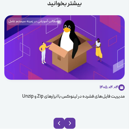
بیشتر بخوانید
مطالب آموزشی در زمینه سیستم عامل
1405.04.04
مدیریت فایل‌های فشرده در لینوکس با ابزارهای Zip و Unzip
ice