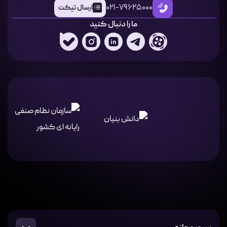
021-79625000
ارسال تیکت
ما را دنبال کنید