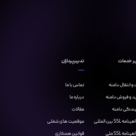
ر خدمات
تدبیرپردازان
و انتقال دامنه
تماس با ما
د و فروش دامنه
درباره ما
یندگی دامنه
مقالات
مه SSL بین المللی
موقعیت های شغلی
نامه SSL ملی
قوانین همکاری