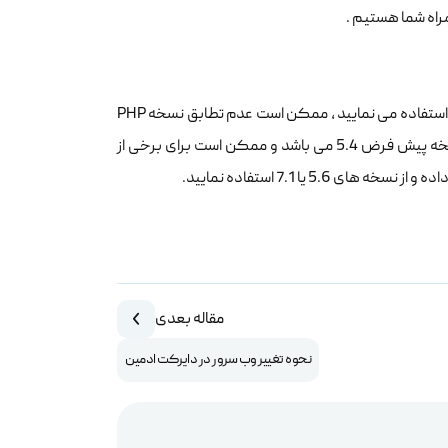
در صورتی که بر روی هاست ویندزوی از کد های PHP و یا CMS هایی مانند وردپرس استفاده می نمایید ، ممکن است عدم تطابق نسخه PHP
موجب شود که سایت را مشاهده نکنید و اررور دریافت نمایید . با توجه به اینکه نسخه پیش فرض 5.4 می باشد و ممکن است برای برخی از
مقاله بعدی
نحوه تغییر وب سرور در دایرکت ادمین