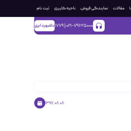
ا
مقالات
نمایندگی فروش
ناحیه کاربری
ثبت‌ نام
021-79625000 | 1779
داشبورد ابری
1396.08.08