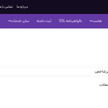
درباره ما
تماس با م
هاست
گواهینامه SSL
ثبت دامنه
سایر خدمات
حوه تغییر نسخه PHP در هاست ویندوز Plesk
مقالات