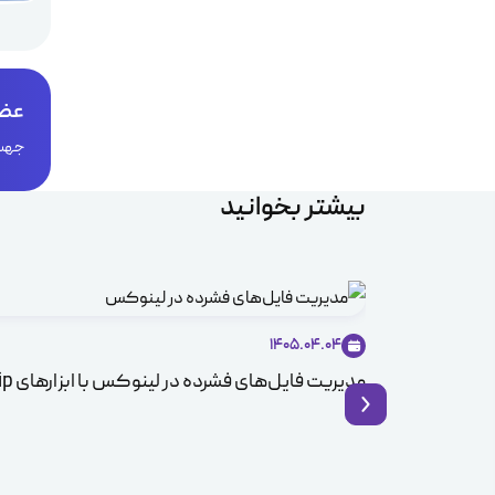
عضو
جهت 
بیشتر بخوانید
1405.04.04
مدیریت فایل‌های فشرده در لینوکس با ابزارهای Zip و Unzip