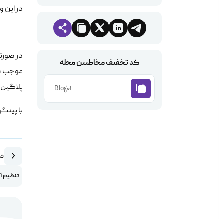
در این وی
کد تخفیف مخاطبین مجله
پلاگین های مور
Blog01
با پینگو
مق
تنظیم آ