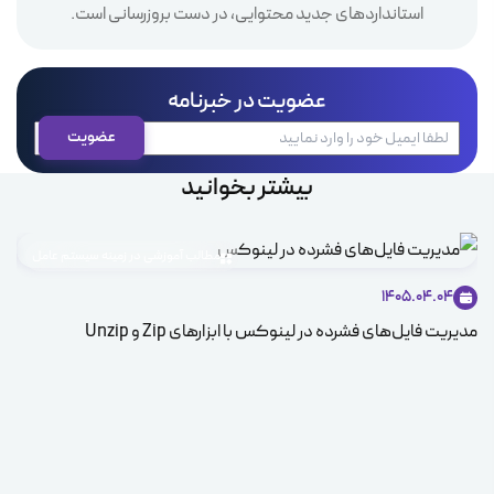
استانداردهای جدید محتوایی، در دست بروزرسانی است.
عضویت در خبرنامه
بیشتر بخوانید
مطالب آموزشی در زمینه سیستم عامل
1405.04.04
مدیریت فایل‌های فشرده در لینوکس با ابزارهای Zip و Unzip
ice