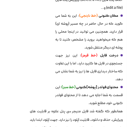
حذف یک فایل (delete a file)، ویرایش یک فایل
(edit a file) و…
مکان کنونی
(خط نارنجی)
: این به شما می
گوید که در حال حاضر در چه مسیر (پوشه ای)
قرار دارید. همچنین می توانید در اینجا محلی را
هم که میخواهید بروید را مشخص کنید تا به
پوشه ای دیگر منتقل شوید.
درخت فایل
(خط قرمز)
: این نیز جهت
جستجوی در فایل ها کاربرد دارد، اما با این تفاوت
که ساختار دیداری فایل ها را نیز به شما نشان می
دهد.
محتوای فولدر [پوشه] کنونی
(خط سبز)
: این
قسمت به شما اجازه می دهد تا از محتوای فولدر
کنونی خود مطلع شوید.
همانطور که گفته شد فایل منیجر سی پنل علاوه بر قابلیت های
ویرایش، حذف و دانلود، قابلیت آپلود را نیز دارد. جهت آپلود ابتدا باید