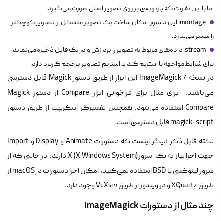
اما با این تفاوت که بازنویسی بر روی تصویر اصلی صورت می‌گیرد.
montage: این دستور امکان ساخت یک تصویر متشکل از تصاویر کوچکتر
را میسر می‌سازد.
stream: داده‌های مربوط به تصویر را پردازش و در یک فایل ذخیره می‌نماید.
برای شرایط مواجهه با استریم کند یا استریم تصاویر پرحجم کاربرد دارد.
در نسخه 7 ImageMagick این ابزار از طریق دستور Magick قابل دسترسی
می‌باشند. برای مثال برای فراخوانی ابزار Compare از دستور Magick
Compare استفاده می‌شود. همچنین تفسیرگر اسکریپت از طریق دستور
magick-script قابل دسترسی است.
نکته قابل ذکر دیگر اینست که دستورات Animate و Display و Import
جهت اجرا نیاز به یک سرورX (X Windows System) دارند. در حالتی که از
سرور لینوکسی یا BSD استفاده نمی‌کنید، امکان اجرا دستورات در macOS از
طریق XQuartz و در ویندوز از طریق VcXsrv وجود دارد.
چند مثال از دستورات ImageMagick