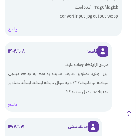
ImageMagick آمده است:
convert input.jpg output.webp
پاسخ
فاطمه
1402.11.08
مرسی از اینکه جواب داید.
این روش، تصاویر قدیمی سایت رو هم به webp تبدیل
میکنه اتوماتیک؟؟؟ و یه سوال دیگه اینکه، اینکُد تصاویر
به webp تبدیل میشه ؟؟
پاسخ
ف نقدبیشی
1402.11.09