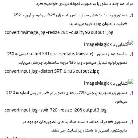
در ادامه چند دستور را به صورت نمونه بررسی خواهیم کرد:
دستور زیر باعث کاهش سایز عکس به میزان 25% می‌شود و آن را با 92%
کیفیت با عنوان jpg ذخیره می‌نماید:
convert myimage.jpg -resize 25% -quality 92 output1.jpg
با استفاده از دستور –ditort SRT (scale, rotate, translate) مقیاس به 50%
تصویر اولیه تبدیل می‌شود و به 135 درجه ساعتگرد چرخش می‌یابد.
convert input.jpg -distort SRT .5,135 output2.jpg
دستور زیر منجر به پیچش 720 درجه‌ای تصویر در کنار افزایش اندازه به 120%
می‌شود:
convert input.jpg -swirl 720 -resize 120% output3.jpg
دستوری که در ادامه آمده است، متادیتاهای تصویرهای موجود در
دایرکتوری فعلی را به شکل زیر نمایش می‌دهد: