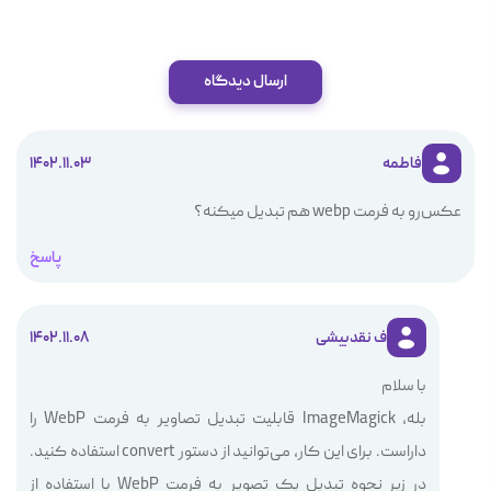
ارسال دیدگاه
فاطمه
1402.11.03
عکس‌رو به فرمت webp هم تبدیل میکنه؟
پاسخ
ف نقدبیشی
1402.11.08
با سلام
بله، ImageMagick قابلیت تبدیل تصاویر به فرمت WebP را
داراست. برای این کار، می‌توانید از دستور convert استفاده کنید.
در زیر نحوه تبدیل یک تصویر به فرمت WebP با استفاده از