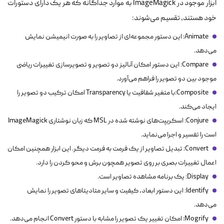
ابزار موجود در ImageMagick به موارد جداگانه که هر یک دارای دستورات
خود هستند، تقسیم می‌شوند:
Animate: این دستور مجموعه‌ای از تصاویر را به صورت انیمیشن نمایش
می‌دهد.
Compare: این دستور امکان آنالیز دو تصویر و تصویرسازی تغییرات ریاضی
موجود بین دو تصویر را فراهم می‌آورد.
Composite:با متغیر شفافیت یا Transparency امکان ترکیب دو تصویر را
ایجاد می‌کند.
Conjure: اسکریپت‌های نوشته شده در MSL که زبان نوشتاری ImageMagick
است را تفسیر و اجرا می‌نماید.
Convert: تبدیل تصاویر از یک فرمت به فرمت دیگر. این ابزار همچنین امکان
اعمال تغییرات بصری بر روی تصویر همچون برش و محو کردن را دارد.
Display: یک برنامه مشاهده تصاویر است.
Identify: این دستور ابعاد، کیفیت و سایر متادیتاهای تصویر را نمایش
می‌دهد.
Mogrify: امکان تغییر یک تصویر را مشابه با دستور Convert انجام می‌دهد.