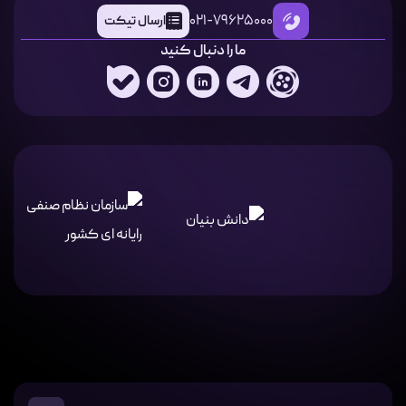
021-79625000
ارسال تیکت
ما را دنبال کنید