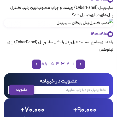
سایبرپنل (CyberPanel) چیست و چرا به محبوب‌ترین رقیب کنترل
پنل‌های تجاری تبدیل شد؟
مطالب آموزشی در زمینه هاستینگ
1405.04.15
راهنمای جامع نصب کنترل پنل رایگان سایبرپنل (CyberPanel) روی
لینوکس
188
5
4
3
2
1
…
صفحه قبل
صفحه بعد
عضویت در خبرنامه
70.000+
90.000+