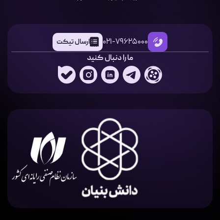
021-79625000
ارسال تیکت
ما را دنبال کنید