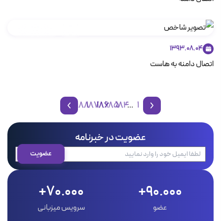
دامنه
هاست لینوکس
1393.08.04
اتصال دامنه به هاست
188
187
186
185
184
1
…
صفحه قبل
صفحه بعد
عضویت در خبرنامه
70.000+
90.000+
عضو
سرویس میزبانی