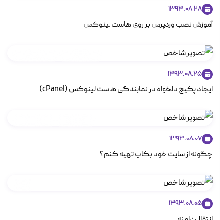
1393.08.28
آموزش نصب وردپرس بر روی هاست لینوکس
هاست Cpanel
هاست لینوکس
1393.08.25
ایجاد پکیج دلخواه در نمایندگی هاست لینوکس (cPanel)
امنیت و هک
هاست Cpanel
1393.08.07
چگونه از سایت خود بکاپ تهیه کنم؟
دامنه
1393.08.05
انتقال دامنه