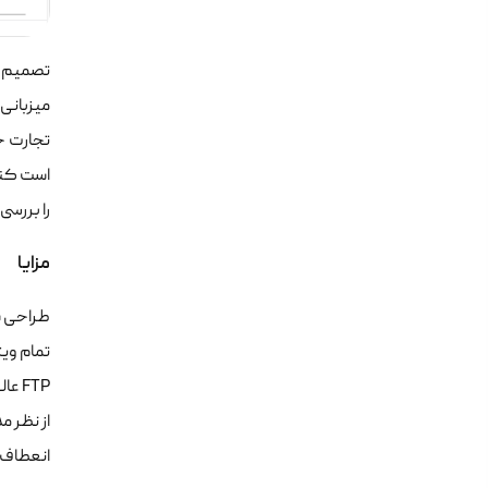
میزبانی
تجارت خ
است کنتر
را بررسی
مزایا
طراحی س
تمام ویژ
FTP عالی.
از نظر 
انعطاف پذیر