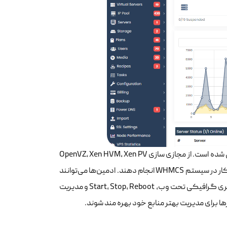
Virtualizor یک کنترل پنل VPS تحت وب است که توسط Softaculous Ltd طراحی شده است. از مجازی سازی OpenVZ، Xen HVM، Xen PV
و Linux KVM پشتیبانی می کند. مشتریان می توانند مدیریت و رشد VPS کاملاً خودکار در سیستم WHMCS انجام دهند. ادمین‌ها می‌توانند
با ضربه زدن روی دکمه VPS که به کاربران اجازه می‌دهد VPS خود را با یک رابط کاربری گرافیکی تحت وب، Start، Stop، Reboot و مدیریت
ها برای مدیریت بهتر منابع خود بهره مند شوند.