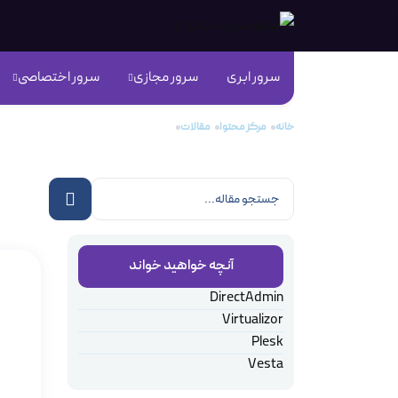
سرور ابری
سرور مجازی
سرور اختصاصی
خانه
مرکز محتوا
مقالات
کنترل پنل های برتر لینوکسی
کنت
آنچه خواهید خواند
DirectAdmin
Virtualizor
Plesk
Vesta