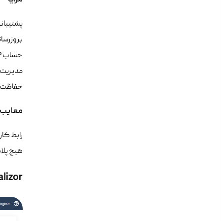
پشتیبان
بروزرسا
حساب FTP خصوصی برای هر کاربر.
مدیریت 
حفاظت از
معایب
رابط کا
هیچ پلا
alizor