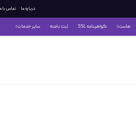
درباره ما
تماس با م
هاست
گواهینامه SSL
ثبت دامنه
سایر خدمات
رل پنل های برتر لینوکسی