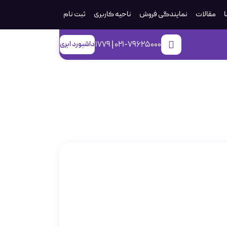
ا
مقالات
نمایندگی فروش
ناحیه کاربری
ثبت‌ نام
021-79625000 | 1779
داشبورد ابری