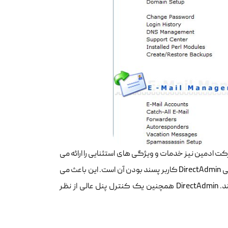
DirectAdmin است. مانند سی پنل، دایرکت ادمین نیز خدمات و ویژگی های استثنایی را ارائه می
کند تا میزبانی وب را به تجربه ای آسان و روان برای کاربران تبدیل کند. بارزترین ویژگی DirectAdmin کاربر پسند بودن آن است. این باعث می
شود که آنها در میان توسعه دهندگان وب مبتدی درخواست بیشتری داشته باشند. DirectAdmin همچنین یک کنترل پنل عالی از نظر