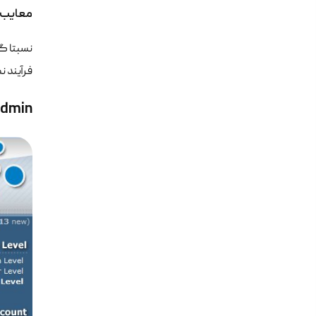
معایب
نسبتا گ
فرآیند 
Admin