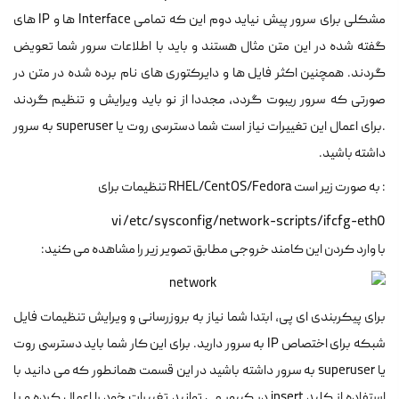
مشکلی برای سرور پیش نیاید دوم این که تمامی Interface ها و IP های
گفته شده در این متن مثال هستند و باید با اطلاعات سرور شما تعویض
گردند. همچنین اکثر فایل ها و دایرکتوری های نام برده شده در متن در
صورتی که سرور ریبوت گردد، مجددا از نو باید ویرایش و تنظیم گردند
.برای اعمال این تغییرات نیاز است شما دسترسی روت یا superuser به سرور
داشته باشید.
: به صورت زیر است RHEL/CentOS/Fedora تنظیمات برای
vi /etc/sysconfig/network-scripts/ifcfg-eth0  
با وارد کردن این کامند خروجی مطابق تصویر زیر را مشاهده می کنید:
برای پیکربندی ای پی، ابتدا شما نیاز به بروزرسانی و ویرایش تنظیمات فایل
شبکه برای اختصاص IP به سرور دارید. برای این کار شما باید دسترسی روت
یا superuser به سرور داشته باشید در این قسمت همانطور که می دانید با
استفاده از کلید insert در کیبور می توانید تغییرات خود را اعمال کرده و با